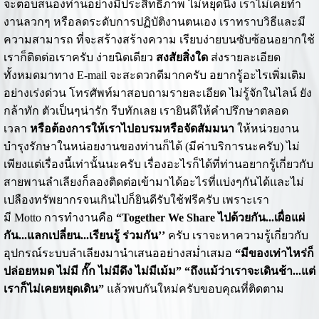
จะตอบสนองท่านอย่างมีประสิทธิภาพ ไม่หยุดนิ่ง เราไม่เคยทำ
งานลวกๆ หรือลดระดับการปฏิบัติงานตนเอง เราทราบวิธีและมี
ความสามารถ ที่จะสร้างสร้างความ เรียบง่ายบนซับซ้อนอยากใช้
เราก็ติดต่อเราครับ ง่ายนิดเดียว
สงสัยสิ่งใด
ส่งรายละเอียด
ทั้งหมดมาทาง E-mail จะสะดวกดีมากครับ อยากรู้อะไรเพิ่มเติม
อย่างเร่งด่วน โทรศัพท์มาสอบถามรายละเอียด ไม่รู้จักในไลน์ ยัง
กล้าทัก ตัวเป็นๆน่ารัก รีบทักเลย เรายินดีให้คำปรึกษาตลอด
เวลา
หรือต้องการให้เราไปอบรมหรือจัดสัมมนา
ให้หน่วยงาน
บำรุงรักษาในหน่อยงานของท่านก็ได้ (มีค่าบริการนะครับ) ไม่
เพียงแต่เรื่องนี้เท่านั้นนะครับ เรื่องอะไรก็ได้ที่ท่านอยากรู้เกี่ยวกับ
สายพานลำเลียงก็ลองติดต่อเข้ามาได้อะไรที่แบ่งๆกันได้และไม่
เปลืองทรัพยากรจนเกินไปก็ยินดีรับใช้ฟรีครับ เพราะเรา
มี Motto การทำงานคือ
“
Together We Share ไปด้วยกัน...เผื่อแผ่
กัน...แลกเปลี่ยน...เรียนรู้ ร่วมกัน’’
ครับ เราจะหาความรู้เกี่ยวกับ
อุปกรณ์ระบบลำเลียงมานำเสนออย่างสม่ำเสมอ
“มีของเท่าไหร่ก็
ปล่อยหมด ไม่มี กั๊ก ไม่มีดึง ไม่มีเม้ม”
“ถึงแม้ว่าเราจะเดินช้า...แต่
เราก็ไม่เคยหยุดเดิน”
แล้วพบกันใหม่ครับขอบคุณที่ติดตาม