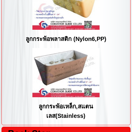
ลูกกระพ้อพลาสติก (Nylon6,PP)
ลูกกระพ้อเหล็ก,สแตน
เลส(Stainless)