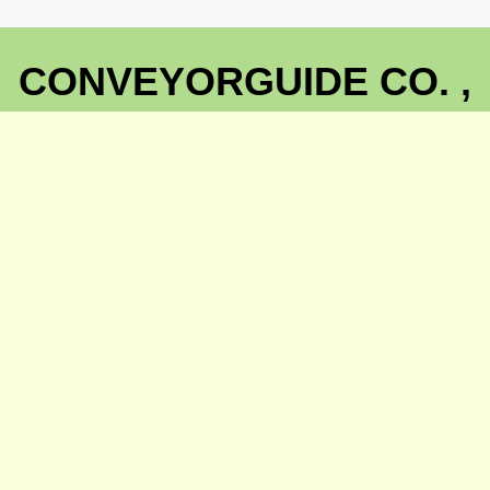
CONVEYORGUIDE CO. ,
LTD.
Email
:
info@conveyorguide.co.th
ID LINE : @cg1356
Tel : 090-907-6077 , 02-115-1194
600/567 ม.14 ต.คูคต อ.ลำลูกกา จ.ปทุมธานี 12130