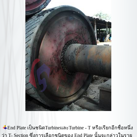
End Plate เป็นชนิดTurbineและTurbine - T หรือเรียกอีกชื่อหนึ่ง
ว่า T- Section ซึ่งการเลือกชนิดของ End Plate นั้นจะกล่าวในราย